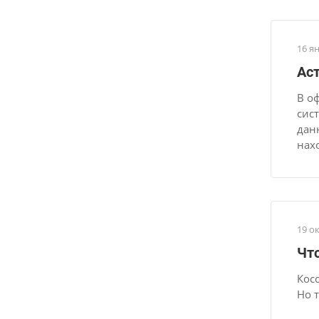
16 я
Ас
В о
сис
дан
нахо
19 о
Что
Кос
Но 