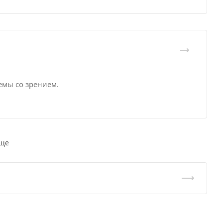
емы со зрением.
еще