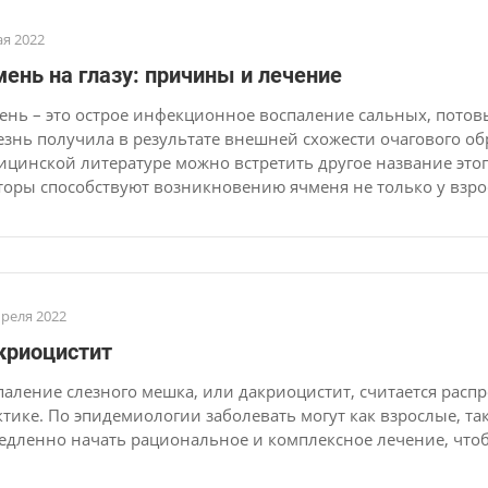
ая 2022
ень на глазу: причины и лечение
ень – это острое инфекционное воспаление сальных, потов
езнь получила в результате внешней схожести очагового об
ицинской литературе можно встретить другое название это
торы способствуют возникновению ячменя не только у взросл
преля 2022
криоцистит
паление слезного мешка, или дакриоцистит, считается рас
ктике. По эпидемиологии заболевать могут как взрослые, т
едленно начать рациональное и комплексное лечение, что