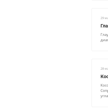
29 м
Гл
Гла
диа
28 м
Кос
Кос
Соп
угл