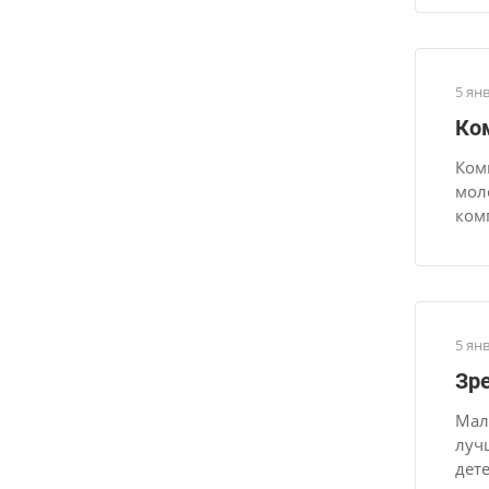
5 ян
Ко
Ком
мол
ком
5 ян
Зр
Мал
луч
дет