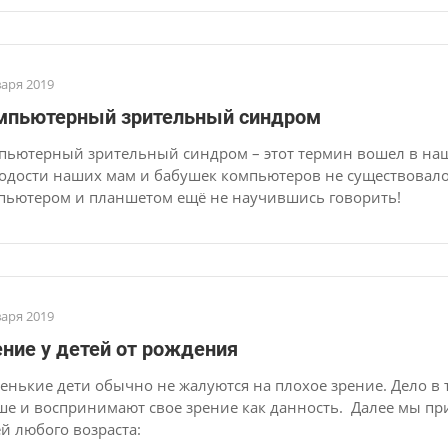
варя 2019
мпьютерный зрительный синдром
пьютерный зрительный синдром – этот термин вошел в нашу
одости наших мам и бабушек компьютеров не существовало в
пьютером и планшетом ещё не научившись говорить!
варя 2019
ение у детей от рождения
енькие дети обычно не жалуются на плохое зрение. Дело в т
ше и воспринимают свое зрение как данность. Далее мы п
ей любого возраста: