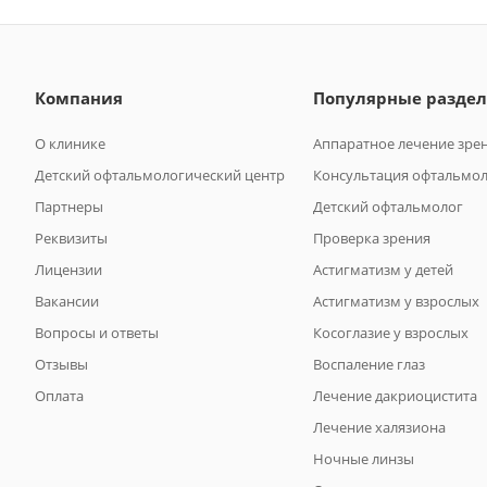
Компания
Популярные разде
О клинике
Аппаратное лечение зре
Детский офтальмологический центр
Консультация офтальмо
Партнеры
Детский офтальмолог
Реквизиты
Проверка зрения
Лицензии
Астигматизм у детей
Вакансии
Астигматизм у взрослых
Вопросы и ответы
Косоглазие у взрослых
Отзывы
Воспаление глаз
Оплата
Лечение дакриоцистита
Лечение халязиона
Ночные линзы