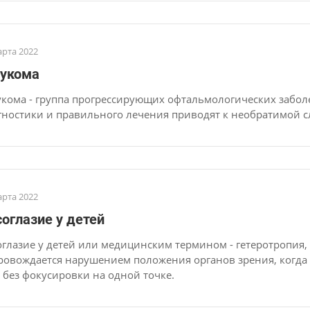
арта 2022
аукома
укома - группа прогрессирующих офтальмологических забол
гностики и правильного лечения приводят к необратимой с
арта 2022
оглазие у детей
оглазие у детей или медицинским термином - гетеротропия,
ровождается нарушением положения органов зрения, когда 
а без фокусировки на одной точке.