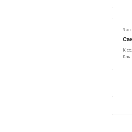
5 ян
Са
К с
Как