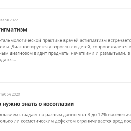
нваря 2022
тигматизм
фтальмологической практике врачей астигматизм встречает
темы. Диагностируется у взрослых и детей, сопровождается
ным диагнозом видит предметы нечеткими и размытыми, в н
дятся...
ктября 2020
 нужно знать о косоглазии
оглазием страдает по разным данным от 3 до 12% населения З
только ли косметическим дефектом ограничивается вред косо