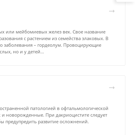
ых или мейбомиевых желез век. Свое название
разования с растением из семейства злаковых. В
го заболевания – гордеолум. Провоцирующие
ых, но и у детей...
пространенной патологией в офтальмологической
ак и новорожденные. При дакриоцистите следует
бы предупредить развитие осложнений.