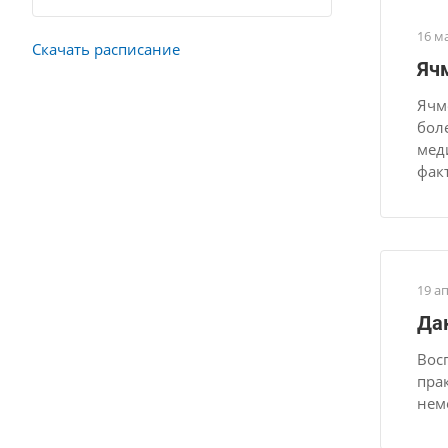
16 м
Скачать расписание
Ячм
Ячм
бол
мед
фак
19 а
Да
Вос
пра
нем