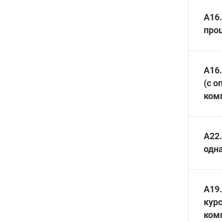
А16.
проц
А16.
(с о
ком
A22.
одна
A19
кур
ком