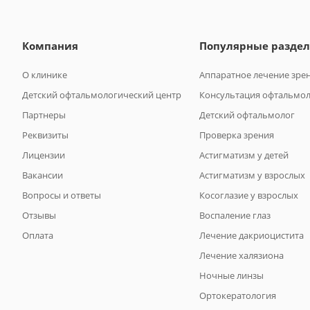
Компания
Популярные разде
О клинике
Аппаратное лечение зре
Детский офтальмологический центр
Консультация офтальмо
Партнеры
Детский офтальмолог
Реквизиты
Проверка зрения
Лицензии
Астигматизм у детей
Вакансии
Астигматизм у взрослых
Вопросы и ответы
Косоглазие у взрослых
Отзывы
Воспаление глаз
Оплата
Лечение дакриоцистита
Лечение халязиона
Ночные линзы
Ортокератология