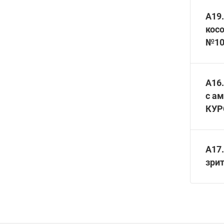
A19.
кос
№1
А16.
с а
КУР
A17.
зри