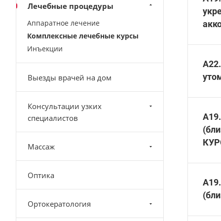
Лечебные процедуры
укр
Аппаратное лечение
акк
Комплексные лечебные курсы
Инъекции
A22.
уто
Выезды врачей на дом
Консультации узких
А19
специалистов
(бли
КУР
Массаж
Оптика
А19
(бл
Ортокератология