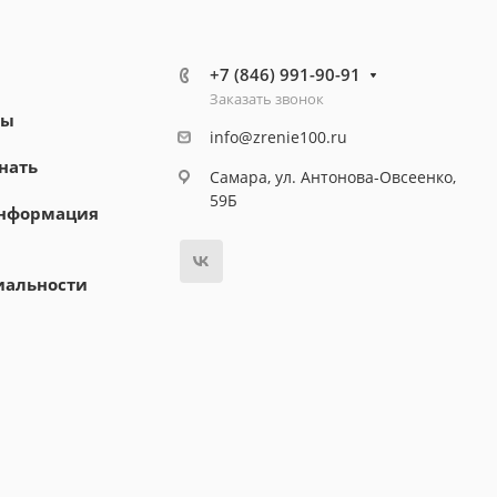
+7 (846) 991-90-91
Заказать звонок
ты
info@zrenie100.ru
нать
Самара, ул. Антонова-Овсеенко,
59Б
информация
иальности