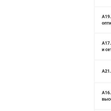
A19.
опти
A17.
и се
A21
А16.
выс