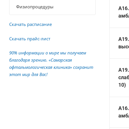
Физиопроцедуры
А16.
амб
Скачать расписание
Скачать прайс-лист
А19.
высо
90% информации о мире мы получаем
благодаря зрению. «Самарская
офтальмологическая клиника» сохранит
А19.
этот мир для Вас!
слаб
10)
А16.
амбл