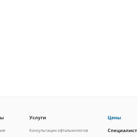
лы
Услуги
Цены
Специалис
ния
Консультации офтальмологов