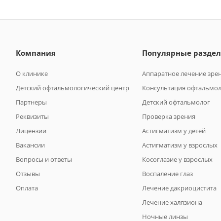
Компания
Популярные разде
О клинике
Аппаратное лечение зре
Детский офтальмологический центр
Консультация офтальмо
Партнеры
Детский офтальмолог
Реквизиты
Проверка зрения
Лицензии
Астигматизм у детей
Вакансии
Астигматизм у взрослых
Вопросы и ответы
Косоглазие у взрослых
Отзывы
Воспаление глаз
Оплата
Лечение дакриоцистита
Лечение халязиона
Ночные линзы