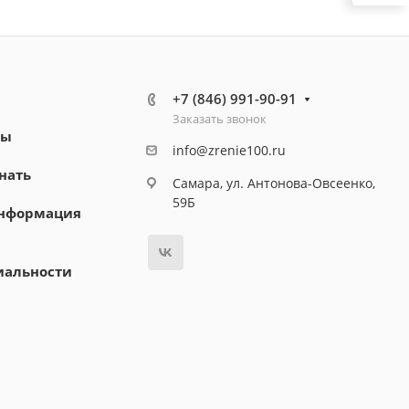
+7 (846) 991-90-91
Заказать звонок
ты
info@zrenie100.ru
нать
Самара, ул. Антонова-Овсеенко,
59Б
информация
иальности