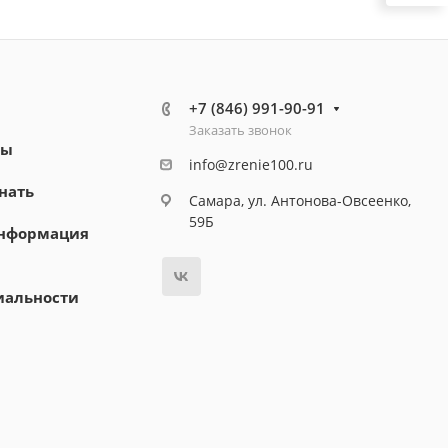
+7 (846) 991-90-91
Заказать звонок
ты
info@zrenie100.ru
нать
Самара, ул. Антонова-Овсеенко,
59Б
информация
иальности