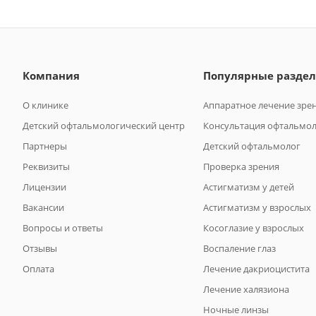
Компания
Популярные разде
О клинике
Аппаратное лечение зре
Детский офтальмологический центр
Консультация офтальмо
Партнеры
Детский офтальмолог
Реквизиты
Проверка зрения
Лицензии
Астигматизм у детей
Вакансии
Астигматизм у взрослых
Вопросы и ответы
Косоглазие у взрослых
Отзывы
Воспаление глаз
Оплата
Лечение дакриоцистита
Лечение халязиона
Ночные линзы