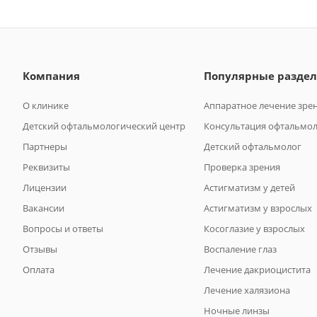
Компания
Популярные разде
О клинике
Аппаратное лечение зре
Детский офтальмологический центр
Консультация офтальмо
Партнеры
Детский офтальмолог
Реквизиты
Проверка зрения
Лицензии
Астигматизм у детей
Вакансии
Астигматизм у взрослых
Вопросы и ответы
Косоглазие у взрослых
Отзывы
Воспаление глаз
Оплата
Лечение дакриоцистита
Лечение халязиона
Ночные линзы