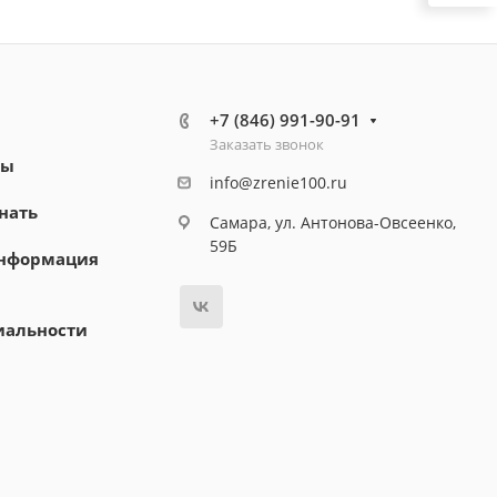
+7 (846) 991-90-91
Заказать звонок
ты
info@zrenie100.ru
нать
Самара, ул. Антонова-Овсеенко,
59Б
информация
иальности