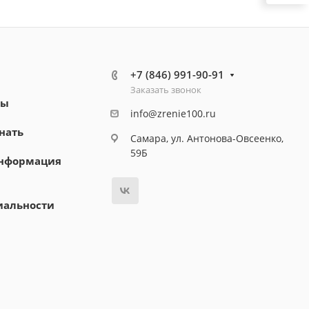
+7 (846) 991-90-91
Заказать звонок
ты
info@zrenie100.ru
нать
Самара, ул. Антонова-Овсеенко,
59Б
информация
иальности