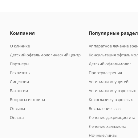
Компания
Популярные разде
О клинике
Аппаратное лечение зре
Детский офтальмологический центр
Консультация офтальмо
Партнеры
Детский офтальмолог
Реквизиты
Проверка зрения
Лицензии
Астигматизм у детей
Вакансии
Астигматизм у взрослых
Вопросы и ответы
Косоглазие у взрослых
Отзывы
Воспаление глаз
Оплата
Лечение дакриоцистита
Лечение халязиона
Ночные линзы